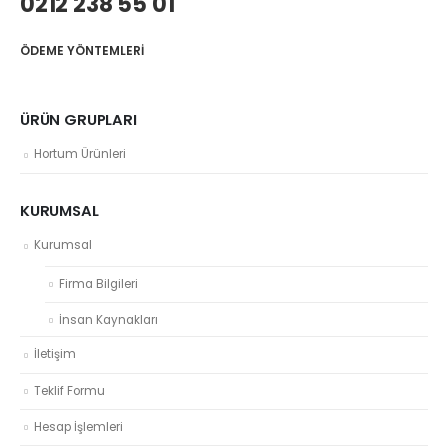
0212 238 55 01
ÖDEME YÖNTEMLERI
ÜRÜN GRUPLARI
Hortum Ürünleri
KURUMSAL
Kurumsal
Firma Bilgileri
İnsan Kaynakları
İletişim
Teklif Formu
Hesap İşlemleri