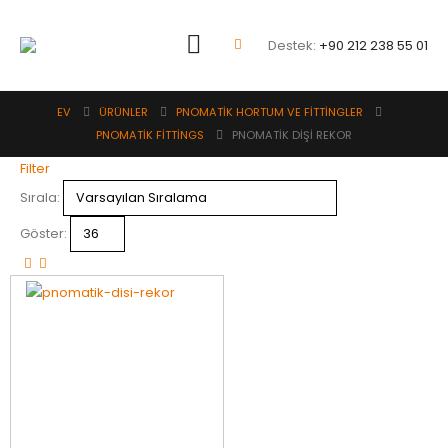
Destek:
+90 212 238 55 01
EV
ÜRÜNLER
PNOMATİK HORTUM VE FİTTİNGLER
PNOMATİK FİTTİNGS
PNOMATİK DİŞİ REKOR
Filter
Sırala:
Göster: