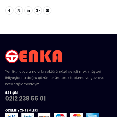
Yenilikçi uygulamalarla sektörümüzü geliştirmek, müşteri
ihtiyaçlarına doğru çözümler üreterek topluma ve çevreye
katkı sağlamaktayız.
İLETIŞIM
0212 238 55 01
ÖDEME YÖNTEMLERI