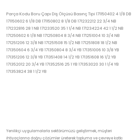
Parça Kodu Boru Çapı Diş Ölçüsü Basınç Tipi 171150402 4 1/8 DB
171150602 6 1/8 DB 171150802 8 1/8 DB 171232212 22 3/4 NB
171232816 28 1 NB 171233520 35 1 1/4 NB 171234224 42 1 1/2 NB
171250602 6 1/8 NB 171250804 8 3/4 NB 171251004 10 3/4 NB
171251206 12 3/8 NB 171251508 15 1/2 NB 171251808 18 1/2 NB
171350604 6 3/4 YB 171350804 8 3/4 YB 171351006 10 3/8 YB
171351206 12 3/8 YB 171351408 14 1/2 YB 171351608 16 1/2 YB
171352012 20 3/4 YB 171352516 25 1 YB 171353020 30 1 1/4 YB
171353824 38 1 1/2 YB
Yenilikçi uygulamalarla sektörümüzü geliştirmek, müşteri
ihtiyaçlarına doğru çözümler üreterek topluma ve çevreye katkı