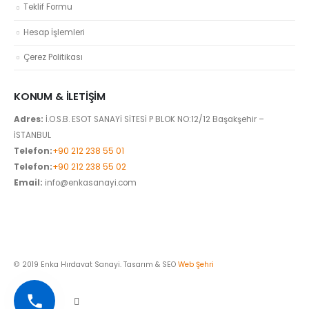
Teklif Formu
Hesap İşlemleri
Çerez Politikası
KONUM & İLETIŞIM
Adres:
İ.O.S.B. ESOT SANAYİ SİTESİ P BLOK NO:12/12 Başakşehir –
İSTANBUL
Telefon:
+90 212 238 55 01
Telefon:
+90 212 238 55 02
Email:
info@enkasanayi.com
© 2019 Enka Hırdavat Sanayi. Tasarım & SEO
Web Şehri