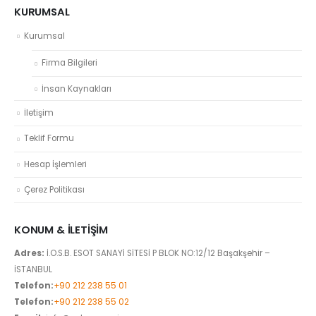
KURUMSAL
Kurumsal
Firma Bilgileri
İnsan Kaynakları
İletişim
Teklif Formu
Hesap İşlemleri
Çerez Politikası
KONUM & İLETIŞIM
Adres:
İ.O.S.B. ESOT SANAYİ SİTESİ P BLOK NO:12/12 Başakşehir –
İSTANBUL
Telefon:
+90 212 238 55 01
Telefon:
+90 212 238 55 02