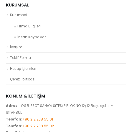
KURUMSAL
Kurumsal
Firma Bilgileri
İnsan Kaynakları
İletişim
Teklif Formu
Hesap İşlemleri
Çerez Politikası
KONUM & İLETIŞIM
Adres:
İ.O.S.B. ESOT SANAYİ SİTESİ P BLOK NO:12/12 Başakşehir –
İSTANBUL
Telefon:
+90 212 238 55 01
Telefon:
+90 212 238 55 02