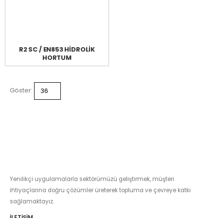
R2 SC / EN853 HİDROLİK
HORTUM
Göster:
Yenilikçi uygulamalarla sektörümüzü geliştirmek, müşteri
ihtiyaçlarına doğru çözümler üreterek topluma ve çevreye katkı
sağlamaktayız.
İLETIŞIM